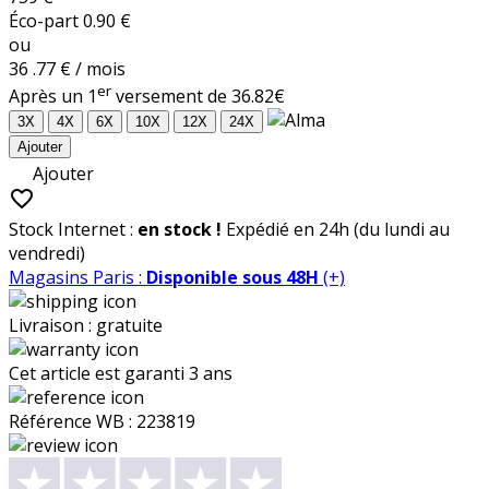
Éco-part 0.90 €
ou
36
.77
€
/ mois
er
Après un 1
versement de 36.82€
3X
4X
6X
10X
12X
24X
Ajouter
favorite_border
Stock Internet :
en stock !
Expédié en 24h (du lundi au
vendredi)
Magasins Paris
:
Disponible sous 48H
(+)
Livraison :
gratuite
Cet article est garanti
3 ans
Référence WB :
223819