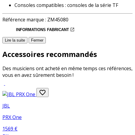
Consoles compatibles : consoles de la série TF
Référence marque :
ZM45080
INFORMATIONS FABRICANT
Lire la suite
Fermer
Accessoires recommandés
Des musiciens ont acheté en même temps ces références,
vous en avez sûrement besoin !
favorite_border
JBL
PRX One
1569
€