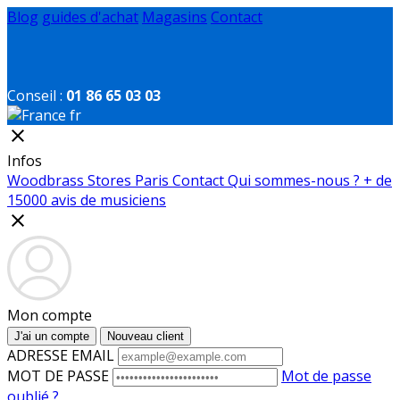
Blog
guides d'achat
Magasins
Contact
Conseil :
01 86 65 03 03
fr
close
Infos
Woodbrass Stores Paris
Contact
Qui sommes-nous ?
+ de
15000 avis de musiciens
close
Mon compte
J'ai un compte
Nouveau client
ADRESSE EMAIL
MOT DE PASSE
Mot de passe
oublié ?