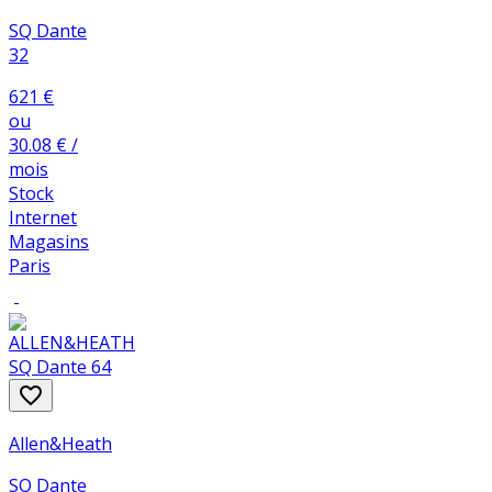
SQ Dante
32
621
€
ou
30
.08
€
/
mois
Stock
Internet
Magasins
Paris
favorite_border
Allen&Heath
SQ Dante