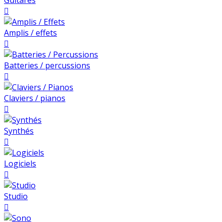
Guitares

Amplis / effets

Batteries / percussions

Claviers / pianos

Synthés

Logiciels

Studio
