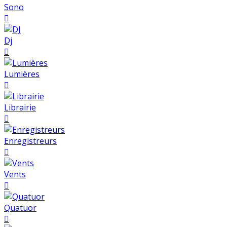
Sono

Dj

Lumières

Librairie

Enregistreurs

Vents

Quatuor
