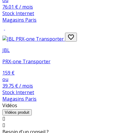
ou
76
.01
€
/ mois
Stock Internet
Magasins Paris
favorite_border
JBL
PRX-one Transporter
159
€
ou
39
.75
€
/ mois
Stock Internet
Magasins Paris
Vidéos
Vidéos produit


Besoin d'un conseil ?