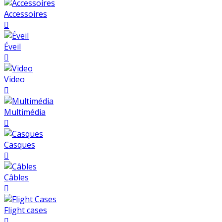
Accessoires

Éveil

Video

Multimédia

Casques

Câbles

Flight cases
