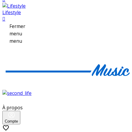
Lifestyle

Fermer
menu
menu
À propos
Compte
favorite_border