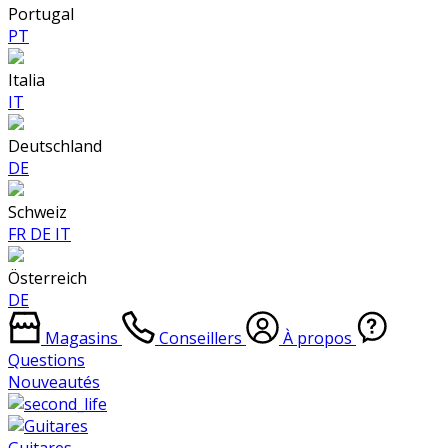
Portugal
PT
Italia
IT
Deutschland
DE
Schweiz
FR
DE
IT
Österreich
DE
Magasins
Conseillers
À propos
Questions
Nouveautés