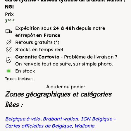
NGI
Prix
Prix
7
50 €
régulier
Expédition sous
24 à 48h
depuis notre
entrepôt
en France
Retours gratuits (*)
Stocks en temps réel
Garantie Cartovia
- Problème de livraison ?
On renvoie tout de suite, sur simple photo.
En stock
Taxes incluses.
Ajouter au panier
Zones géographiques et catégories
liées :
Belgique à vélo
,
Brabant wallon
,
IGN Belgique –
Cartes officielles de Belgique
,
Wallonie