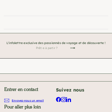
L'infolettre exclusive des passionnés de voyage et de découverte !
Prêt·e
Je
à
m'inscris
partir
!
?
Suivez nous
Entrer en contact
Facebook
Instagram
LinkedIn
Envoyez-nous un email
Pour aller plus loin