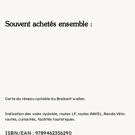
Souvent achetés ensemble :
Carte cycliste - Réseau
cyclable du Brabant wallon
| NGI
IGN Belgique
7
50 €
Carte du réseau cyclable du Brabant wallon.
Indication des voies cyclable, routes LF, routes RAVEL, Rando Vélo-
routes, curiosités, facilités touristiques.
ISBN/EAN
: 9789462356290