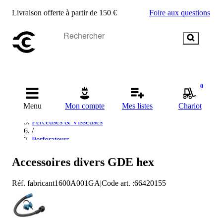
Livraison offerte à partir de 150 €
Foire aux questions
Accueil
0
/
Outils électriques
Menu
Mon compte
Mes listes
Chariot
/
Perceuses & Visseuses
/
Perforateurs
/
Perceuses à percussion sans fil
Accessoires divers GDE hex
/
Bosch Perceuses à percussion sans fil
Réf. fabricant
1600A001GA
|
Code art.
:
66420155