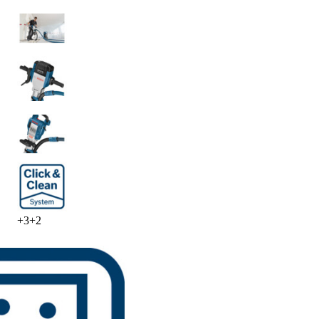
+
3
+
2