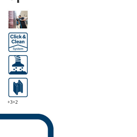
+
3
+
2