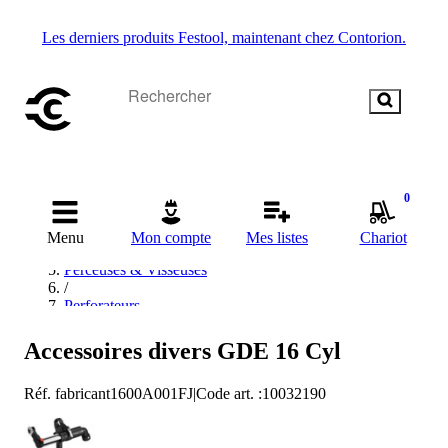
Les derniers produits Festool, maintenant chez Contorion.
Accueil
0
/
Outils électriques
Menu
Mon compte
Mes listes
Chariot
/
Perceuses & Visseuses
/
Perforateurs
/
Perceuses à percussion sans fil
Accessoires divers GDE 16 Cyl
/
Bosch Perceuses à percussion sans fil
Réf. fabricant
1600A001FJ
|
Code art.
:
10032190