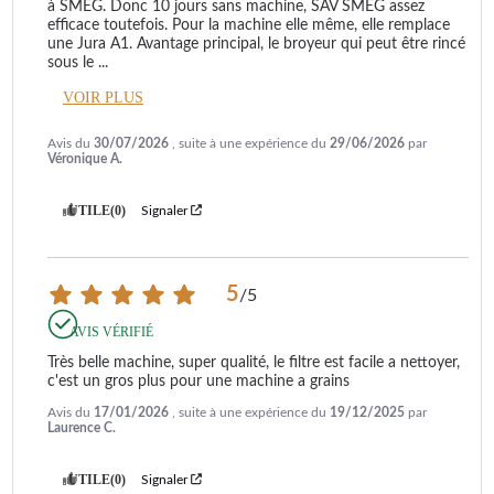
à SMEG. Donc 10 jours sans machine, SAV SMEG assez 
efficace toutefois. Pour la machine elle même, elle remplace 
une Jura A1. Avantage principal, le broyeur qui peut être rincé 
sous le 
...
VOIR PLUS
Avis du
30/07/2026
, suite à une expérience du
29/06/2026
par
Véronique A.
UTILE
(0)
Signaler
5
/
5
AVIS VÉRIFIÉ
Très belle machine, super qualité, le filtre est facile a nettoyer, 
c'est un gros plus pour une machine a grains
Avis du
17/01/2026
, suite à une expérience du
19/12/2025
par
Laurence C.
UTILE
(0)
Signaler