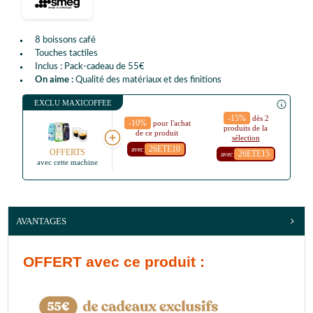
8 boissons café
Touches tactiles
Inclus : Pack-cadeau de 55€
On aime :
Qualité des matériaux et des finitions
EXCLU MAXICOFFEE
-15%
dès 2
-10%
pour l'achat
produits de la
de ce produit
sélection
26ETE10
avec
OFFERTS
26ETE15
avec
avec cette machine
AVANTAGES
OFFERT
avec ce produit :