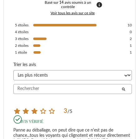
Basé sur
14
avis soumis à un
contrôle
Voir tous les avis sur ce site
5
étoiles
10
4
étoiles
0
3
étoiles
2
2
étoiles
1
1
étoile
1
Trier les avis
3
/
5
AVIS VÉRIFIÉ
Panne au déballage, on peut dire que ce n'est pas de 
chance...tous les voyants qui clignotent et retour directement 