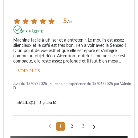
5
/
5
AVIS VÉRIFIÉ
Machine facile à utiliser et à entretenir. Le moulin est assez 
silencieux et le café est très bon, rien à voir avec la Senseo ! 
D’un point de vue esthétique elle est épuré et s’intègre 
comme un objet déco. Attention toutefois, même si elle est 
compacte, elle reste assez profonde et il faut bien mesu
...
VOIR PLUS
Avis du
13/07/2025
, suite à une expérience du
15/06/2025
par
Valerie
D.
UTILE
(1)
Signaler
1
2
3