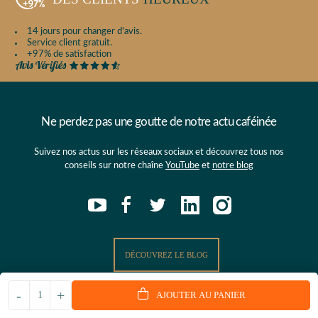
14 jours pour changer d'avis.
Service client gratuit.
+97% de satisfaction
Ne perdez pas une goutte de notre actu caféinée
Suivez nos actus sur les réseaux sociaux et découvrez tous nos
conseils sur notre chaîne
YouTube
et
notre blog
DÉCOUVREZ LE BLOG
-
+
AJOUTER AU PANIER