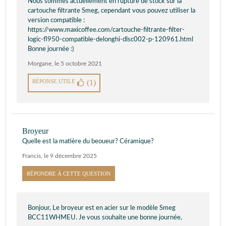
Nous sommes actuellement en rupture de stock sur la
cartouche filtrante Smeg, cependant vous pouvez utiliser la
version compatible :
https://www.maxicoffee.com/cartouche-filtrante-filter-
logic-fl950-compatible-delonghi-dlsc002-p-120961.html
Bonne journée :)
Morgane
,
le 5 octobre 2021
RÉPONSE UTILE
(1)
Broyeur
Quelle est la matière du beoueur? Céramique?
Francis
,
le 9 décembre 2025
RÉPONDRE À CETTE QUESTION
Bonjour, Le broyeur est en acier sur le modèle Smeg
BCC11WHMEU. Je vous souhaite une bonne journée,