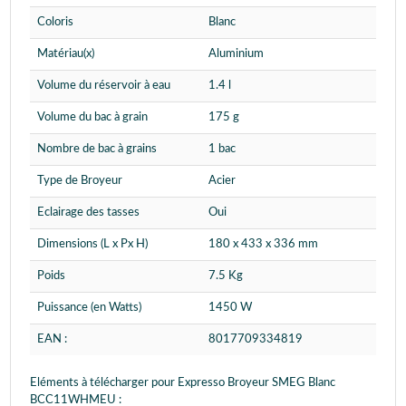
Coloris
Blanc
Matériau(x)
Aluminium
Volume du réservoir à eau
1.4 l
Volume du bac à grain
175 g
Nombre de bac à grains
1 bac
Type de Broyeur
Acier
Eclairage des tasses
Oui
Dimensions (L x Px H)
180 x 433 x 336 mm
Poids
7.5 Kg
Puissance (en Watts)
1450 W
EAN :
8017709334819
Eléments à télécharger pour Expresso Broyeur SMEG Blanc
BCC11WHMEU :