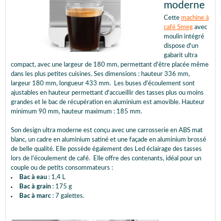
moderne
Cette
machine à
café Smeg
avec
moulin intégré
dispose d'un
gabarit ultra
compact, avec une largeur de 180 mm, permettant d'être placée même
dans les plus petites cuisines. Ses dimensions : hauteur 336 mm,
largeur 180 mm, longueur 433 mm. Les buses d'écoulement sont
ajustables en hauteur permettant d'accueillir des tasses plus ou moins
grandes et le bac de récupération en aluminium est amovible. Hauteur
minimum 90 mm, hauteur maximum : 185 mm.
Son design ultra moderne est conçu avec une carrosserie en ABS mat
blanc, un cadre en aluminium satiné et une façade en aluminium brossé
de belle qualité. Elle possède également des Led éclairage des tasses
lors de l'écoulement de café. Elle offre des contenants, idéal pour un
couple ou de petits consommateurs :
Bac à eau
: 1,4 L
Bac à grain
: 175 g
Bac à marc
: 7 galettes.