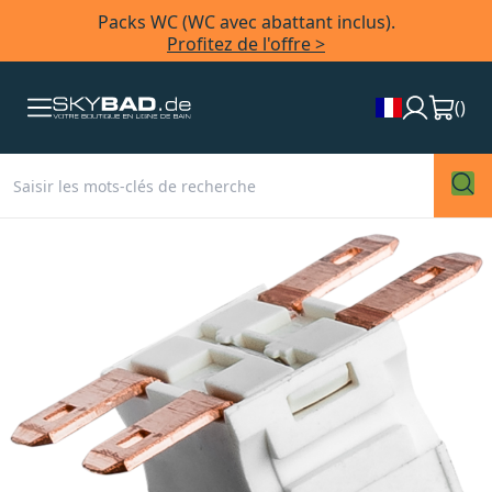
Packs WC (WC avec abattant inclus).
Profitez de l'offre >
(
)
Skip
to
the
end
of
the
images
gallery