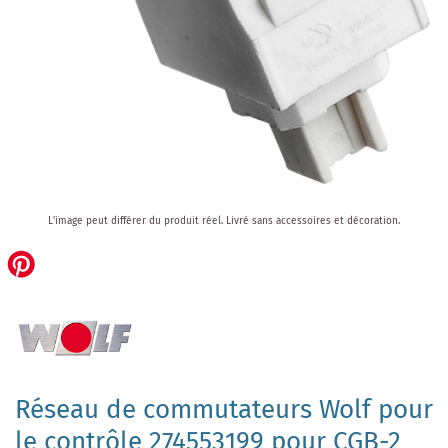
Skip
L'image peut différer du produit réel.
Livré sans accessoires et décoration.
to
the
beginning
of
the
images
gallery
Réseau de commutateurs Wolf pour
le contrôle 274553199 pour CGB-2