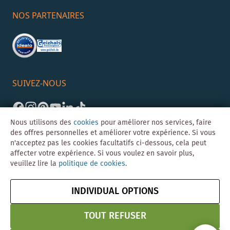
NOS PARTENAIRES
SUIVEZ-NOUS
Nous utilisons des
cookies
pour améliorer nos services, faire
des offres personnelles et améliorer votre expérience. Si vous
n'acceptez pas les cookies facultatifs ci-dessous, cela peut
affecter votre expérience. Si vous voulez en savoir plus,
veuillez lire la
politique de cookies
.
©Skybad 2026 Consulting, Design und Programmierung durch die
Magento-Agentur
Y1 Digital AG
INDIVIDUAL OPTIONS
Mentions
CGV
Confidentialité
Résilier le contrat
légales
& Sécurité
TOUT REFUSER