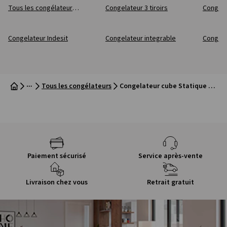
Tous les congélateurs - BOMANN
Congelateur 3 tiroirs
Congel
Congelateur Indesit
Congelateur integrable
Congel
Tous les congélateurs
Congelateur cube Statique FAR CKUBDW G - 31 litre(s) largeur 47.2 cm x hauteur 49.2 cm
Paiement sécurisé
Service après-vente
Livraison chez vous
Retrait gratuit