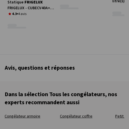
hauteur 63.2 cm
litre(s) 
Statique
FRIGELUX
hauteur 
FRIGELUX - CUBECV40A++
- 31 litre(s) largeur 47 cm
4.3
4 avis
x hauteur 51 cm
Avis, questions et réponses
Dans la sélection Tous les congélateurs, nos
experts recommandent aussi
Congélateur armoire
Congélateur coffre
Petit 