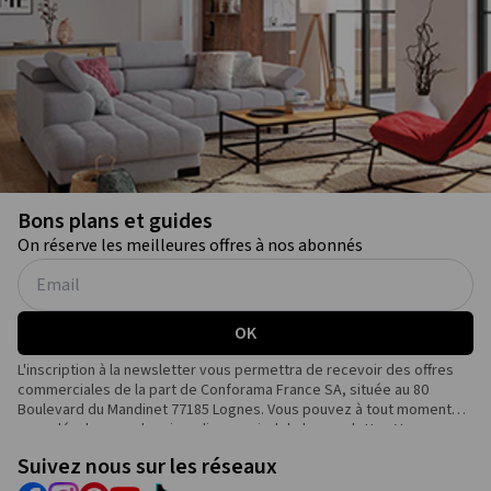
Bons plans et guides
On réserve les meilleures offres à nos abonnés
OK
L'inscription à la newsletter vous permettra de recevoir des offres
commerciales de la part de Conforama France SA, située au 80
Boulevard du Mandinet 77185 Lognes. Vous pouvez à tout moment
vous désabonner depuis un lien en pied de la newsletter. Vous
disposez d'un droit d'accès, de rectification, d'opposition, de
Suivez nous sur les réseaux
suppression et de portabilité sur vos données personnelles. Vous
pouvez également définir le sort de vos données après votre mort.