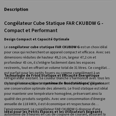
Description
Congélateur Cube Statique FAR CKUBDW G -
Compact et Performant
Design Compact et Capacité Optimale
Le
congélateur cube statique FAR CKUBDW G
est un choix idéal
pour ceux qui recherchent un appareil compact et efficace. Avec ses
dimensions réduites de hauteur 49,2 cm, largeur 47,2 cm et
profondeur 45 cm, il s'intègre facilement dans les espaces
restreints, tout en offrant un volume total de 31 litres. Ce congélateur
est parfait pour les petits foyers ou comme complément à un
Technologie de Froid Statique et Efficacité Énergétique
réfrigérateur existant. Sa couleur blanche s'harmonise avec tous les
styles de cuisine, ajoutant une touche de sobriété et d'élégance.
Ce congélateur utilise un
système de froid statique
, garantissant
une conservation optimale des aliments. Le froid statique est idéal
pour maintenir une température homogène, préservant ainsi la
qualité des produits surgelés. Avec une consommation d'énergie
annuelle de 118 kW.h, il est économique et respectueux de
l'environnement. Le congélateur FAR CKUBDW G dispose d'une
Idéal pour les Petits Espaces et les Utilisateurs Exigeants
autonomie de 9 heures en cas de coupure de courant, assurant la