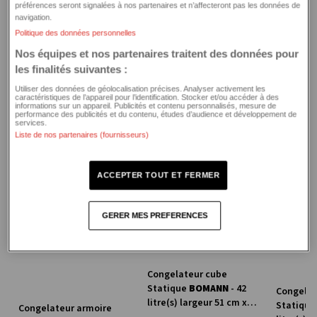
préférences seront signalées à nos partenaires et n’affecteront pas les données de
La marque vous parle
navigation.
Politique des données personnelles
Garanties
Nos équipes et nos partenaires traitent des données pour
les finalités suivantes :
Garantie 2 ans
Documentation produit
Utiliser des données de géolocalisation précises. Analyser activement les
caractéristiques de l’appareil pour l’identification. Stocker et/ou accéder à des
informations sur un appareil. Publicités et contenu personnalisés, mesure de
49
performance des publicités et du contenu, études d’audience et développement de
Vendu 49,
€
99
GAR+ 3 ANS Avantage
Fiche énergétique
services.
Vous aimerez aussi
Réparation et déplacement du technicien ou échange à
Liste de nos partenaires (fournisseurs)
neuf en cas d’irréparabilité
Fiche Produit relative aux qualités et caractéristiques
Jusqu’à 20% de remise sur un nouveau produit (en cas
environnementales
de non mise en œuvre de la garantie)
E
E
ACCEPTER TOUT ET FERMER
Jusqu’à 100€ d’accessoires remboursés
Fiche d’information sur le produit
GERER MES PREFERENCES
Toutes les options de garanties
Manuel d’utilisation
Congelateur cube
Statique
BOMANN
- 42
Congelat
litre(s) largeur 51 cm x
Statiqu
Congelateur armoire