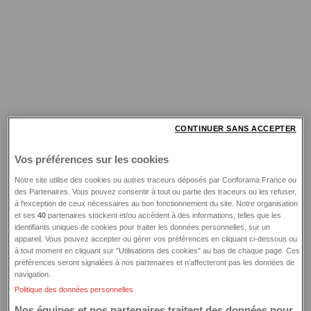
CONTINUER SANS ACCEPTER
Vos préférences sur les cookies
Notre site utilise des cookies ou autres traceurs déposés par Conforama France ou
des Partenaires. Vous pouvez consentir à tout ou partie des traceurs ou les refuser,
à l'exception de ceux nécessaires au bon fonctionnement du site. Notre organisation
et ses
40
partenaires stockent et/ou accèdent à des informations, telles que les
identifiants uniques de cookies pour traiter les données personnelles, sur un
appareil. Vous pouvez accepter ou gérer vos préférences en cliquant ci-dessous ou
à tout moment en cliquant sur "Utilisations des cookies" au bas de chaque page. Ces
préférences seront signalées à nos partenaires et n’affecteront pas les données de
navigation.
Politique des données personnelles
Application error: a client-side exception has occurred (see the
Nos équipes et nos partenaires traitent des données pour