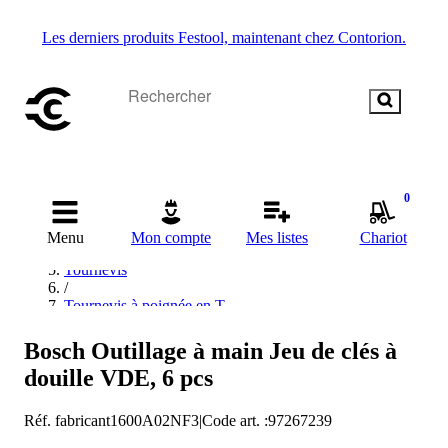
Les derniers produits Festool, maintenant chez Contorion.
Accueil
0
/
Outillage manuel
Menu
Mon compte
Mes listes
Chariot
/
Tournevis
/
Tournevis à poignée en T
/
Tournevis à poignée en T, six pans creux
Bosch Outillage à main Jeu de clés à
/
douille VDE, 6 pcs
Bosch Tournevis à poignée en T, six pans creux
Réf. fabricant
1600A02NF3
|
Code art.
:
97267239