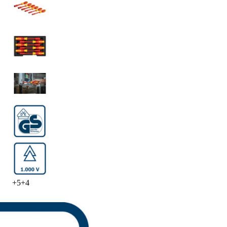
+
5
+
4