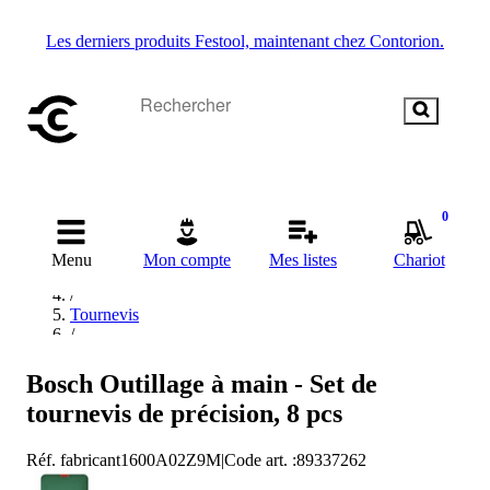
Les derniers produits Festool, maintenant chez Contorion.
0
Accueil
/
Menu
Mon compte
Mes listes
Chariot
Outillage manuel
/
Tournevis
/
Jeux de tournevis
/
Bosch Outillage à main - Set de
Bosch Jeux de tournevis
tournevis de précision, 8 pcs
Réf. fabricant
1600A02Z9M
|
Code art.
:
89337262