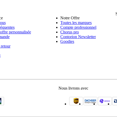
ce
Notre Offre
nous
Toutes les marques
réquentes
Compte professionnel
ffre personnalisée
Chorus pro
mande
Contorion Newsletter
Goodies
 retour
t
Nous livrons avec