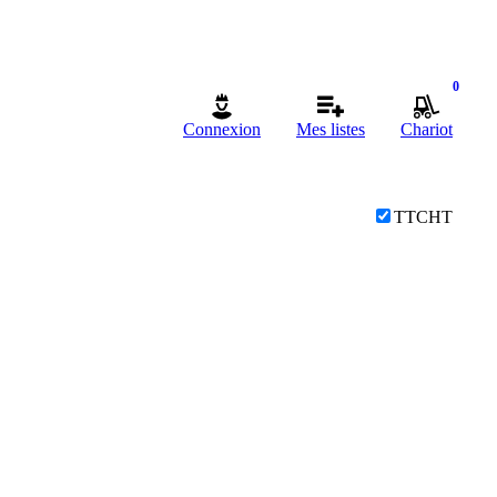
0
Connexion
Mes listes
Chariot
TTC
HT