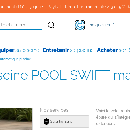
aiement différé 30 jours ! PayPal - Réduction immédiate 2, 3 et 5 % d
Une question ?
quiper
sa piscine
Entretenir
sa piscine
Acheter
son
automatique piscine
Nos services
Voici le volet ro
épuré qui s'intè
Garantie 3 ans
extérieurs