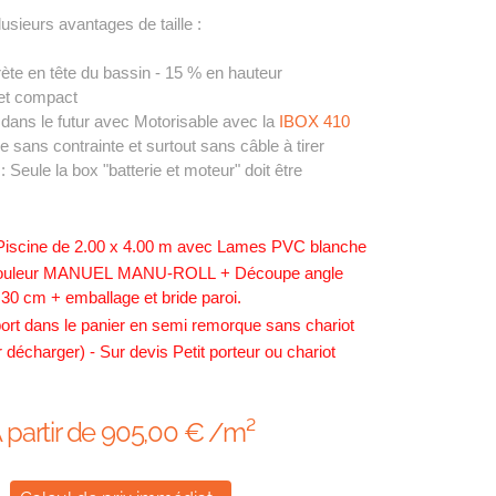
usieurs avantages de taille :
rète en tête du bassin - 15 % en hauteur
 et compact
 dans le futur avec Motorisable avec la
IBOX 410
le sans contrainte et surtout
sans câble à tirer
: Seule la box "batterie et moteur" doit être
= Piscine de 2.00 x 4.00 m avec Lames PVC blanche
nrouleur MANUEL
MANU-ROLL
+ Découpe angle
30 cm + emballage et bride paroi.
port dans le panier en semi remorque sans chariot
décharger) - Sur devis Petit porteur ou chariot
 partir de 905
,00
€ /m²