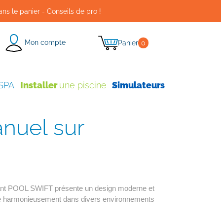
ans le panier - Conseils de pro !
Mon compte
Panier
0
 SPA
Installer
une piscine
Simulateurs
ulant POOL SWIFT présente un design moderne et
gre harmonieusement dans divers environnements