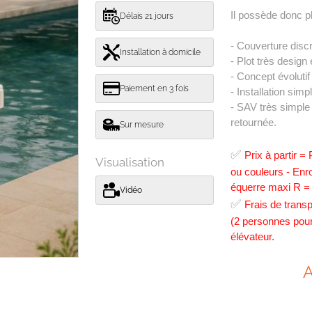
Il possède donc pl
Délais 21 jours
- Couverture disc
Installation à domicile
- Plot très design
- Concept évolutif
Paiement en 3 fois
- Installation simp
- SAV très simple 
retournée.
Sur mesure
✅
Prix à partir 
Visualisation
ou couleurs - E
équerre maxi R = 
Vidéo
✅
Frais de trans
(2 personnes pour 
élévateur.
A