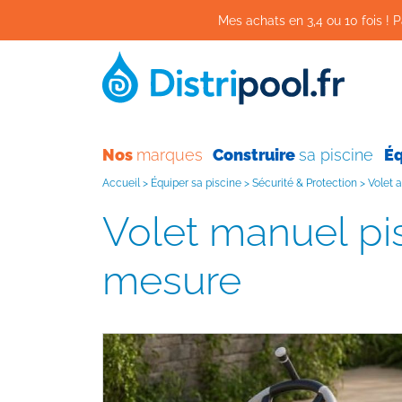
Mes achats en 3,4 ou 10 fois ! P
Nos
marques
Construire
sa piscine
É
Accueil
>
Équiper sa piscine
>
Sécurité & Protection
>
Volet 
Volet manuel piscine POOL SWIFT manuel sur
mesure