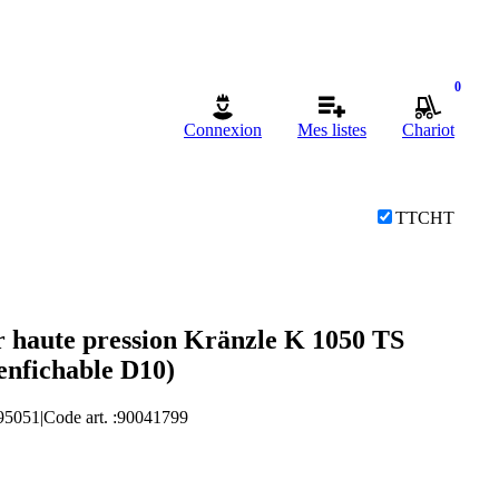
0
Connexion
Mes listes
Chariot
TTC
HT
r haute pression Kränzle K 1050 TS
enfichable D10)
95051
|
Code art.
:
90041799