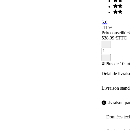
5.0
-11 %
Prix conseillé
6
538,99 €
TTC
Plus de 10 ar
Délai de livra
Livraison stand
Livraison par
Données tec