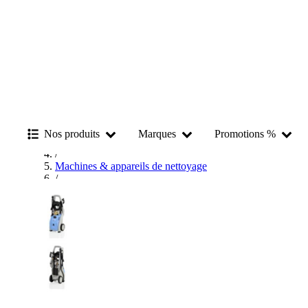
Accueil
/
Nos produits
Marques
Promotions %
Nettoyage
/
Machines & appareils de nettoyage
/
Nettoyeurs haute pression
/
Kränzle Nettoyeurs haute pression