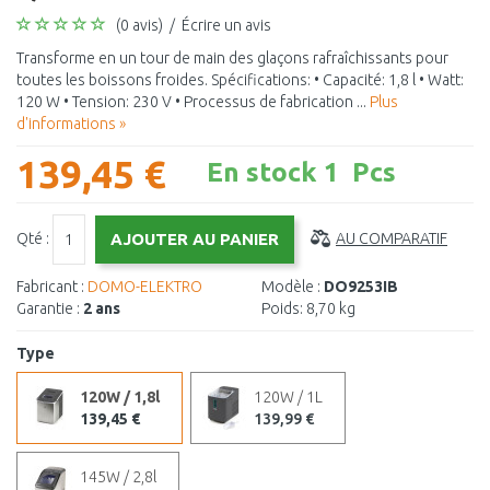
(0 avis)
/
Écrire un avis
Transforme en un tour de main des glaçons rafraîchissants pour
toutes les boissons froides. Spécifications: • Capacité: 1,8 l • Watt:
120 W • Tension: 230 V • Processus de fabrication ...
Plus
d'informations »
139,45 €
En stock 1 Pcs
Qté :
AU COMPARATIF
Fabricant :
DOMO-ELEKTRO
Modèle :
DO9253IB
Garantie :
2 ans
Poids:
8,70 kg
Type
120W / 1,8l
120W / 1L
139,45 €
139,99 €
145W / 2,8l