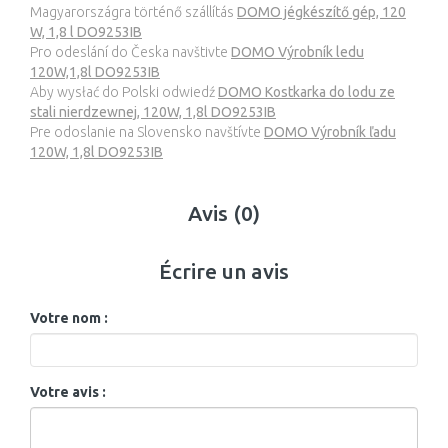
Magyarországra történő szállítás
DOMO jégkészítő gép, 120
W, 1,8 l DO9253IB
Pro odeslání do Česka navštivte
DOMO Výrobník ledu
120W,1,8l DO9253IB
Aby wysłać do Polski odwiedź
DOMO Kostkarka do lodu ze
stali nierdzewnej, 120W, 1,8l DO9253IB
Pre odoslanie na Slovensko navštívte
DOMO Výrobník ľadu
120W, 1,8l DO9253IB
Avis (0)
Écrire un avis
Votre nom :
Votre avis :