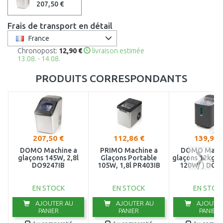
207,50 €
Frais de transport en détail
France
Chronopost:
12,90 €
livraison estimée
13.08. - 14.08.
PRODUITS CORRESPONDANTS
207,50 €
112,86 €
139,99 
DOMO Machine a
PRIMO Machine a
DOMO Machi
glaçons 145W, 2,8l
Glaçons Portable
glaçons 12kg/24
DO9247IB
105W, 1,8l PR403IB
120W/ ) DO1
EN STOCK
EN STOCK
EN STOC
AJOUTER AU
AJOUTER AU
AJOUTER
PANIER
PANIER
PANIER